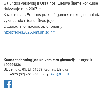
Sąjungos valstybių ir Ukrainos. Lietuva šiame konkurse
dalyvauja nuo 2007 m.
Kitais metais Europos praktinė gamtos mokslų olimpiada
vyks Lundo mieste, Švedijoje.
Daugiau informacijos apie renginį:
https://eoes2025.pmf.unizg.hr/
Kauno technologijos universiteto gimnazija
, įstaigos k.
190994836
Studentų g. 65, LT-51369 Kaunas, Lietuva
tel.: +370 (37) 451 469,
e. p.
info@ktug.lt