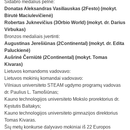
Sidabro medalius pelnė:
Donatas Aleksandras Vasiliauskas (2
Festo
) (mokyt.
Birutė Maciulevičienė)
Robertas Juknevičius (3
Orbio World
) (mokyt. dr. Darius
Virbukas)
Bronzos medaliais įvertinti:
Augustinas Jerešiūnas (2
Continental
) (mokyt. dr. Edita
Paluckienė)
Aušrinė Černiūtė (2
Continental
) (mokyt. Tomas
Kivaras)
Lietuvos komandoms vadovavo:
Lietuvos mokinių komandai vadovavo:
Vilniaus universiteto STEAM ugdymo programų vadovas
dr. Paulius L. Tamošiūnas;
Kauno technologijos universiteto Mokslo prorektorius dr.
Kęstutis Baltakys;
Kauno technologijos universiteto gimnazijos direktorius
Tomas Kivaras.
Šių metų konkurse dalyvavo mokiniai iš 22 Europos