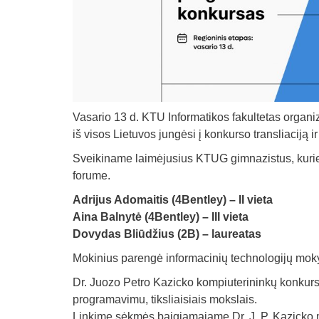
Vasario 13 d. KTU Informatikos fakultetas organi
iš visos Lietuvos jungėsi į konkurso transliacij
Sveikiname laimėjusius KTUG gimnazistus, kurie
forume.
Adrijus Adomaitis (4Bentley) – II vieta
Aina Balnytė (4Bentley) – III vieta
Dovydas Bliūdžius (2B) – laureatas
Mokinius parengė informacinių technologijų moky
Dr. Juozo Petro Kazicko kompiuterininkų konkursa
programavimu, tiksliaisiais mokslais.
Linkime sėkmės baigiamajame Dr. J. P. Kazicko m