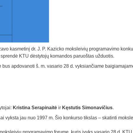
zavo kasmetinį dr. J. P. Kazicko moksleivių programavimo konku
ą ir sprendė KTU dėstytojų komandos paruoštas užduotis.
 bus apdovanoti š. m. vasario 28 d. vyksiančiame baigiamajame
tojai:
Kristina Serapinaitė
ir
Kęstutis Simonavičius
.
i vyksta jau nuo 1997 m. Šio konkurso tikslas – skatinti moksl
oksleivių programavimo forume, kuris įvyks vasario 28 d. KTU I