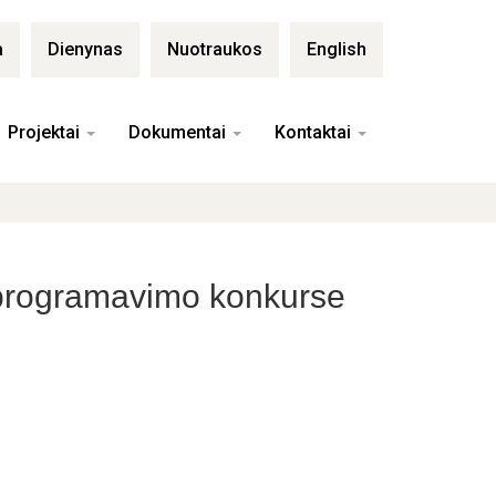
a
Dienynas
Nuotraukos
English
Projektai
Dokumentai
Kontaktai
ų programavimo konkurse