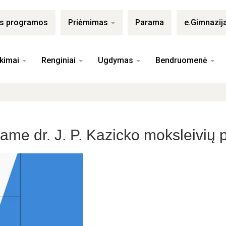
ės programos
Priėmimas
Parama
e.Gimnazij
kimai
Renginiai
Ugdymas
Bendruomenė
iame dr. J. P. Kazicko moksleivi