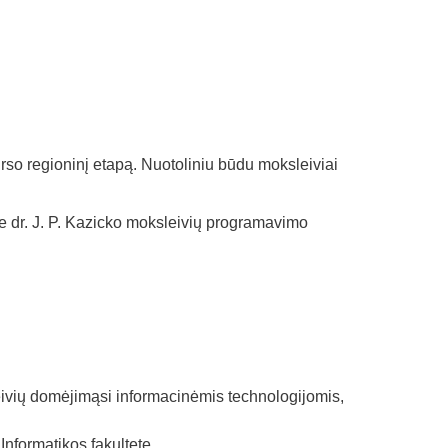
rso regioninį etapą. Nuotoliniu būdu moksleiviai
 dr. J. P. Kazicko moksleivių programavimo
eivių domėjimąsi informacinėmis technologijomis,
nformatikos fakultete.