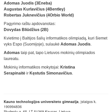
Adomas Juodis (3Eneba)
Augustas Kurlavičius (4Bentley)
Robertas Juknevičius (4Orbio World)
Pagyrimo raštu apdovanotas:
Dovydas Bliūdžius (2B)
Kvietimo į Baltijos šalių informatikos olimpiadą, kuri šiemet
vyks Espo (Suomijoje), sulaukė
Adomas Juodis
.
Adomas
taip pat, tapo Lietuvos mokinių olimpiados
laureatu.
Mokinių informatikos mokytojai:
Kristina
Serapinaitė
ir
Kęstutis Simonavičius
.
Kauno technologijos universiteto gimnazija
, įstaigos k.
190994836
Studentų g. 65, LT-51369 Kaunas, Lietuva