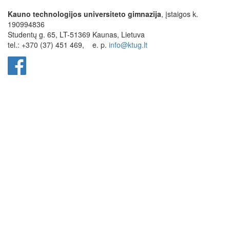
Kauno technologijos universiteto gimnazija
, įstaigos k.
190994836
Studentų g. 65, LT-51369 Kaunas, Lietuva
tel.: +370 (37) 451 469,
e. p.
info@ktug.lt