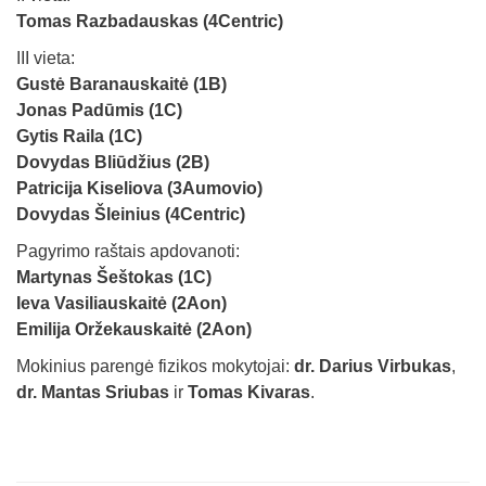
Tomas Razbadauskas (4Centric)
III vieta:
Gustė Baranauskaitė (1B)
Jonas Padūmis (1C)
Gytis Raila (1C)
Dovydas Bliūdžius (2B)
Patricija Kiseliova (3Aumovio)
Dovydas Šleinius (4Centric)
Pagyrimo raštais apdovanoti:
Martynas Šeštokas (1C)
Ieva Vasiliauskaitė (2Aon)
Emilija Oržekauskaitė (2Aon)
Mokinius parengė fizikos mokytojai:
dr. Darius Virbukas
,
dr. Mantas Sriubas
ir
Tomas Kivaras
.