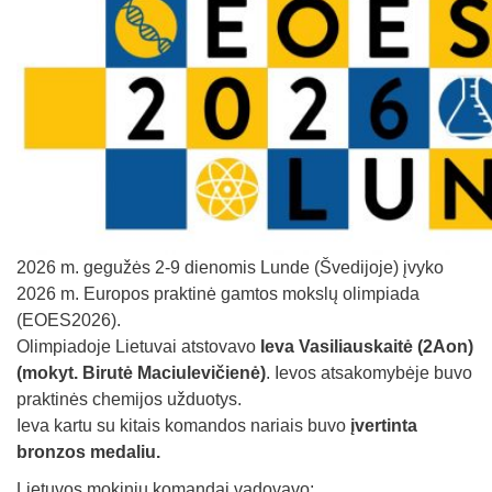
2026 m. gegužės 2-9 dienomis Lunde (Švedijoje) įvyko
2026 m. Europos praktinė gamtos mokslų olimpiada
(EOES2026).
Olimpiadoje Lietuvai atstovavo
Ieva Vasiliauskaitė (2Aon)
(mokyt. Birutė Maciulevičienė)
. Ievos atsakomybėje buvo
praktinės chemijos užduotys.
Ieva kartu su kitais komandos nariais buvo
įvertinta
bronzos medaliu.
Lietuvos mokinių komandai vadovavo: