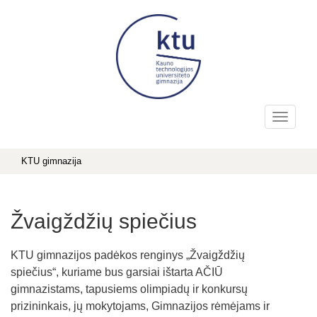
KTU gimnazija
Žvaigždžių spiečius
KTU gimnazijos padėkos renginys „Žvaigždžių
spiečius“, kuriame bus garsiai ištarta AČIŪ
gimnazistams, tapusiems olimpiadų ir konkursų
prizininkais, jų mokytojams, Gimnazijos rėmėjams ir